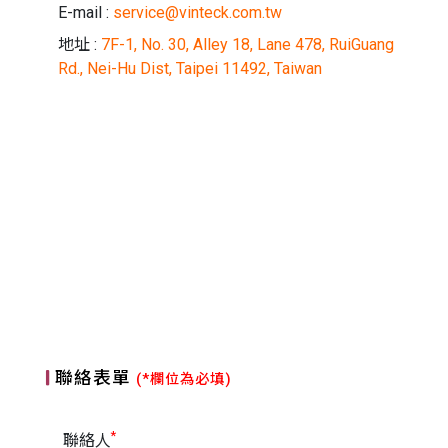
E-mail :
service@vinteck.com.tw
地址 :
7F-1, No. 30, Alley 18, Lane 478, RuiGuang
Rd., Nei-Hu Dist, Taipei 11492, Taiwan
聯絡表單
(*欄位為必填)
*
聯絡人